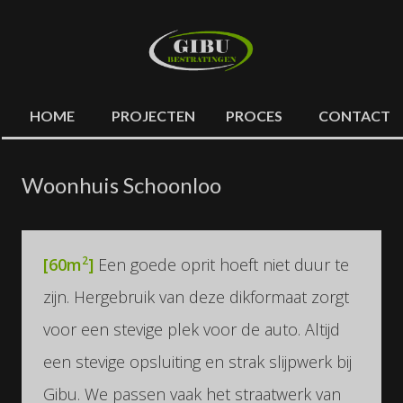
HOME
PROJECTEN
PROCES
CONTACT
Woonhuis Schoonloo
2
[60m
]
Een goede oprit hoeft niet duur te
zijn. Hergebruik van deze dikformaat zorgt
voor een stevige plek voor de auto. Altijd
een stevige opsluiting en strak slijpwerk bij
Gibu. We passen vaak het straatwerk van